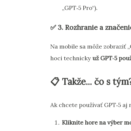
„GPT‑5 Pro“).
✅ 3.
Rozhranie a značeni
Na mobile sa môže zobraziť „
hoci technicky
už GPT‑5 použ
📋 Takže... čo s tým
Ak chcete používať GPT‑5 aj n
Kliknite hore na výber m