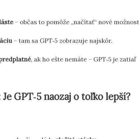
láste
– občas to pomôže „načítať“ nové možnost
áciu
– tam sa GPT‑5 zobrazuje najskôr.
 predplatné
, ak ho ešte nemáte – GPT‑5 je zatiaľ
 Je GPT‑5 naozaj o toľko lepší?