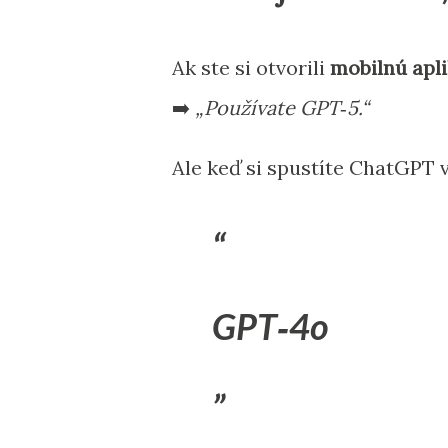
Ak ste si otvorili
mobilnú apl
➡️
„Používate GPT‑5.“
Ale keď si spustíte ChatGPT v 
GPT‑4o