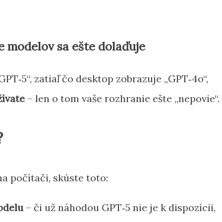
e modelov sa ešte dolaďuje
GPT‑5“, zatiaľ čo desktop zobrazuje „GPT‑4o“,
ívate
– len o tom vaše rozhranie ešte „nepovie“.
?
a počítači, skúste toto:
odelu
– či už náhodou GPT‑5 nie je k dispozícii,