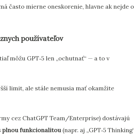
má často mierne oneskorenie, hlavne ak nejde o
znych používateľov
tiaľ môžu GPT‑5 len „ochutnať“ — a to v
šší limit, ale stále nemusia mať okamžite
irmy cez ChatGPT Team/Enterprise) dostávajú
s plnou funkcionalitou
(napr. aj „GPT‑5 Thinking“