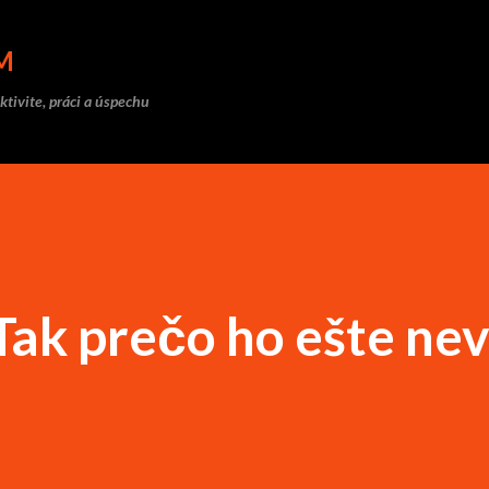
Preskočiť na hlavný obsah
M
ktivite, práci a úspechu
 Tak prečo ho ešte ne