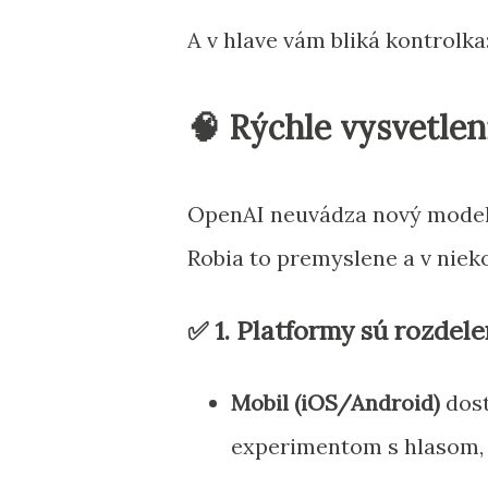
A v hlave vám bliká kontrolka
🧠 Rýchle vysvetlen
OpenAI neuvádza nový model 
Robia to premyslene a v niek
✅ 1.
Platformy sú rozdel
Mobil (iOS/Android)
dost
experimentom s hlasom,