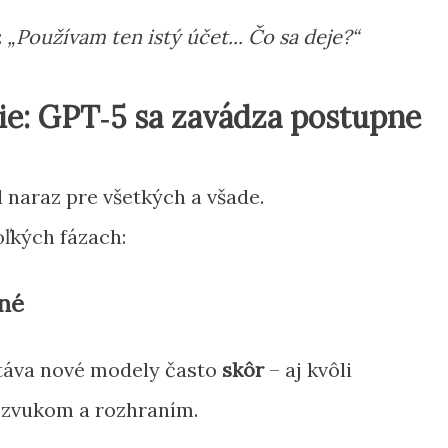
:
„Používam ten istý účet... Čo sa deje?“
ie: GPT‑5 sa zavádza postupne
naraz pre všetkých a všade.
oľkých fázach:
ené
áva nové modely často
skôr
– aj kvôli
 zvukom a rozhraním.