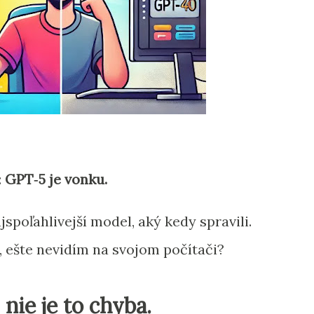
:
GPT‑5 je vonku.
ajspoľahlivejší model, aký kedy spravili.
, ešte nevidím na svojom počítači?
, nie je to chyba.