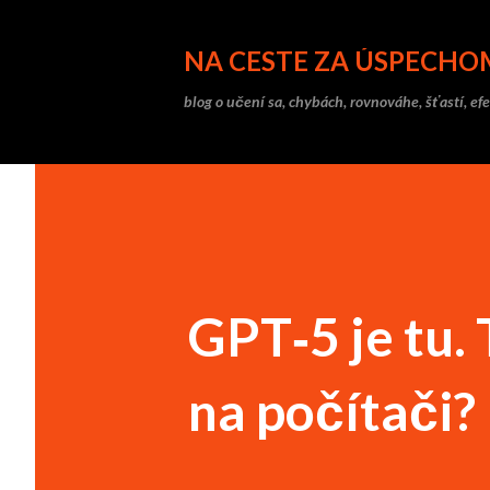
NA CESTE ZA ÚSPECHO
blog o učení sa, chybách, rovnováhe, šťastí, efe
GPT‑5 je tu.
na počítači?