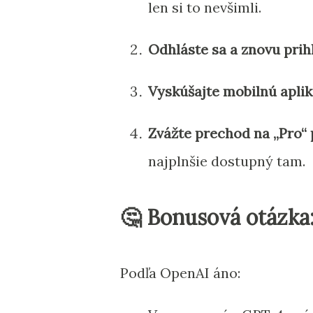
len si to nevšimli.
Odhláste sa a znovu prih
Vyskúšajte mobilnú aplik
Zvážte prechod na „Pro“
najplnšie dostupný tam.
🤔 Bonusová otázka:
Podľa OpenAI áno: