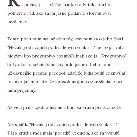
K
počúvaj...... a ďalšie krátke rady
, tak som bol
pomerne rád, ako sa mi jasne podarilo sformulovať
myšlienky.
Tento pocit som mal až dovtedy, kým som sa o jeho časti
"Nečakaj od svojich podriadených vďaku......" nerozprával s
niekým, kto prekvapivo rozmýšľa inak ako ja ..."Prekvapivo"
bol pokus o sebairóniu (aby bolo jasné).. Lebo som
už dávnejšie prestal predpokladať, že ľudia budú rozmýšľať
tak ako ja len preto, že spôsob môjho rozmýšľania je pre
mňa príjemný.
Ak veci príliš zjednodušíme, stanú sa zrazu príliš zložité.
Ale späť k: "Nečakaj od svojich podriadených vďaku......"
Táto krátka rada mala "poradiť" vedúcim, ako sa vyhnúť