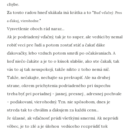
chybe.
Za touto radou hneď skákala iná krátka a to "
Buď vďačný. Pros
"
a ďakuj, vierohodne.
Vysvetlenie oboch rád naraz...
Ak je podriadený vďačný, tak je to super, ale vedúci by nemal
robiť veci pre ľudí a potom zostať stáť a čakať dáke
ďakovačky, lebo vzduch potom smrdí po očakávaniach. A
keď niečo čakáte a je to o kúsok slabšie, ako ste čakali, tak
vás to aj tak neuspokojí, takže nikto z toho nemá nič.
Takže, nečakajte, nechajte sa prekvapiť. Ale na druhej
strane, okrem prichytenia podriadeného pri úspechu
treba byť pri poriadnej - jasnej, presnej , adresnej pochvale
- poďakovaní, vierohodný. Tzn. nie spôsobom, dnes je
streda tak to chválim a ďakujem za každú cenu...
Je úžasné, ak vďačnosť prúdi všetkými smermi. Ak neprúdi
vôbec, je to zlé a je úlohou vedúceho rozprúdiť tok