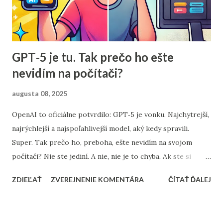
GPT‑5 je tu. Tak prečo ho ešte
nevidím na počítači?
augusta 08, 2025
OpenAI to oficiálne potvrdilo: GPT‑5 je vonku. Najchytrejší,
najrýchlejší a najspoľahlivejší model, aký kedy spravili.
Super. Tak prečo ho, preboha, ešte nevidím na svojom
počítači? Nie ste jediní. A nie, nie je to chyba. Ak ste si
otvorili mobilnú aplikáciu ChatGPT , možno tam svieti: ➡️
ZDIEĽAŤ
ZVEREJNENIE KOMENTÁRA
ČÍTAŤ ĎALEJ
„Používate GPT‑5.“ Ale keď si spustíte ChatGPT v
prehliadači na počítači, stále vidíte: GPT‑4o A v hlave vám
bliká kontrolka: „Používam ten istý účet... Čo sa deje?“ 🧠