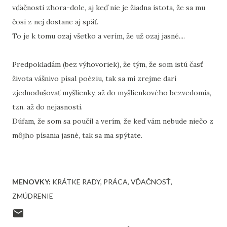
vďačnosti zhora-dole, aj keď nie je žiadna istota, že sa mu
čosi z nej dostane aj späť.
To je k tomu ozaj všetko a verím, že už ozaj jasné....
Predpokladám (bez výhovoriek), že tým, že som istú časť
života vášnivo písal poéziu, tak sa mi zrejme darí
zjednodušovať myšlienky, až do myšlienkového bezvedomia,
tzn. až do nejasnosti.
Dúfam, že som sa poučil a verím, že keď vám nebude niečo z
môjho písania jasné, tak sa ma spýtate.
MENOVKY:
KRÁTKE RADY
PRÁCA
VĎAČNOSŤ
ZMÚDRENIE