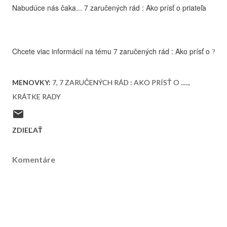
Nabudúce nás čaka...
7 zaručených rád :
Ako prísť o
priateľa
Chcete viac informácií na tému
7 zaručených rád :
Ako prísť o
?
MENOVKY:
7
7 ZARUČENÝCH RÁD : AKO PRÍSŤ O .....
KRÁTKE RADY
ZDIEĽAŤ
Komentáre