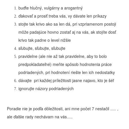
buďte hlučný, vulgárny a arogantný
ďakovať a prosiť treba vás, vy dávate len príkazy
stojte tak krivo ako sa len dá, pri vzpriamenom postoji
môže padajúce hovno zostať aj na vás, ak stojíte dosť
krivo tak padne o level nižšie
sľubujte, sľubujte, sľubujte
pravidelne (ale nie až tak pravidelne, aby to bolo
predpokladateľné) meňte spôsob hodnotenia práce
podriadených, pri hodnotení riešte len ich nedostatky
dávajte pri každej príležitosti jasne najavo, kto je šéf
ignorujte názory podriadených
Poradie nie je podľa dôležitosti, ani mne počet 7 nestačil ..... ,
ale ďalšie rady nechávam na vás.....