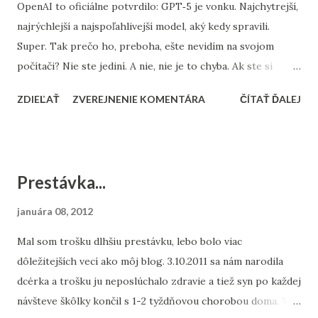
OpenAI to oficiálne potvrdilo: GPT‑5 je vonku. Najchytrejší,
najrýchlejší a najspoľahlivejší model, aký kedy spravili.
Super. Tak prečo ho, preboha, ešte nevidím na svojom
počítači? Nie ste jediní. A nie, nie je to chyba. Ak ste si
otvorili mobilnú aplikáciu ChatGPT , možno tam svieti: ➡️
ZDIEĽAŤ
ZVEREJNENIE KOMENTÁRA
ČÍTAŤ ĎALEJ
„Používate GPT‑5.“ Ale keď si spustíte ChatGPT v
prehliadači na počítači, stále vidíte: GPT‑4o A v hlave vám
bliká kontrolka: „Používam ten istý účet... Čo sa deje?“ 🧠
Rýchle vysvetlenie: GPT‑5 sa zavádza postupne OpenAI
Prestávka...
neuvádza nový model naraz pre všetkých a všade. Robia to
premyslene a v niekoľkých fázach: ✅ 1. Platformy sú
januára 08, 2012
rozdelené Mobil (iOS/Android) dostáva nové modely často
Mal som trošku dlhšiu prestávku, lebo bolo viac
skôr – aj kvôli experimentom s hlasom, zvukom a
dôležitejších vecí ako môj blog. 3.10.2011 sa nám narodila
rozhraním. Webová verzia (desktop) má často mierne
dcérka a trošku ju neposlúchalo zdravie a tiež syn po každej
oneskorenie, hlavne ak nejde o platcov Pro verzie. ✅ 2.
návšteve škôlky končil s 1-2 tyždňovou chorobou doma. Tak
Rôzne modely pre rôznych používateľov Bezplatní