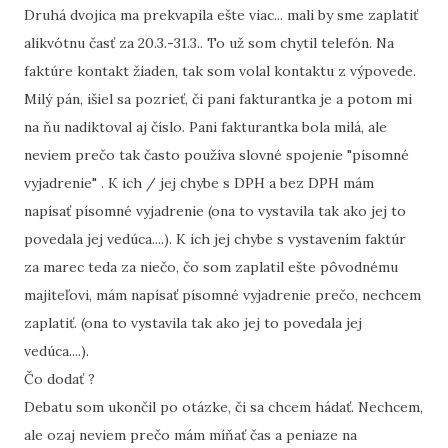
Druhá dvojica ma prekvapila ešte viac... mali by sme zaplatiť
alikvótnu časť za 20.3.-31.3.. To už som chytil telefón. Na
faktúre kontakt žiaden, tak som volal kontaktu z výpovede.
Milý pán, išiel sa pozrieť, či pani fakturantka je a potom mi
na ňu nadiktoval aj číslo. Pani fakturantka bola milá, ale
neviem prečo tak často používa slovné spojenie "písomné
vyjadrenie" . K ich / jej chybe s DPH a bez DPH mám
napísať písomné vyjadrenie (ona to vystavila tak ako jej to
povedala jej vedúca....). K ich jej chybe s vystavením faktúr
za marec teda za niečo, čo som zaplatil ešte pôvodnému
majiteľovi, mám napísať písomné vyjadrenie prečo, nechcem
zaplatiť. (ona to vystavila tak ako jej to povedala jej
vedúca....).
Čo dodať ?
Debatu som ukončil po otázke, či sa chcem hádať. Nechcem,
ale ozaj neviem prečo mám míňať čas a peniaze na