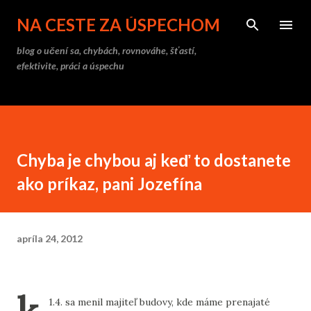
Preskočiť na hlavný obsah
NA CESTE ZA ÚSPECHOM
blog o učení sa, chybách, rovnováhe, šťastí,
efektivite, práci a úspechu
Chyba je chybou aj keď to dostanete
ako príkaz, pani Jozefína
apríla 24, 2012
1.4. sa menil majiteľ budovy, kde máme prenajaté