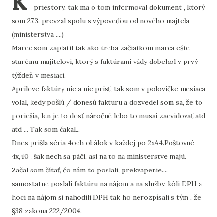
k
priestory, tak ma o tom informoval dokument , ktorý
som 27.3. prevzal spolu s výpoveďou od nového majteľa
(ministerstva ....)
Marec som zaplatil tak ako treba začiatkom marca ešte
starému majiteľovi, ktorý s faktúrami vždy dobehol v prvý
týždeň v mesiaci.
Aprílove faktúry nie a nie prísť, tak som v polovičke mesiaca
volal, kedy pošlú / donesú fakturu a dozvedel som sa, že to
poriešia, len je to dosť náročné lebo to musai zaevidovať atd
atd ... Tak som čakal...
Dnes prišla séria 4och obálok v každej po 2xA4.Poštovné
4x,40 , šak nech sa páči, asi na to na ministerstve majú.
Začal som čítať, čo nám to poslali, prekvapenie....
samostatne poslali faktúru na nájom a na služby, kôli DPH a
hoci na nájom si nahodili DPH tak ho nerozpísali s tým , že
§38 zakona 222/2004.