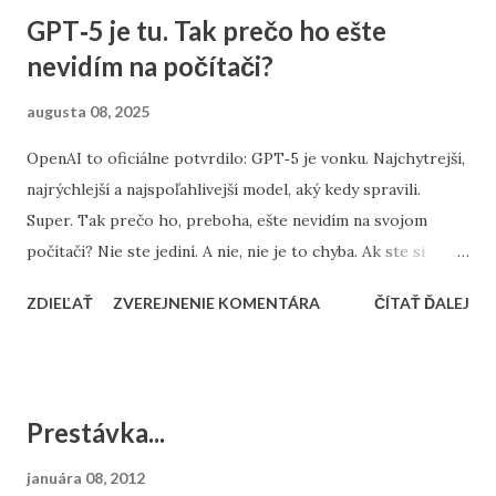
GPT‑5 je tu. Tak prečo ho ešte
nevidím na počítači?
augusta 08, 2025
OpenAI to oficiálne potvrdilo: GPT‑5 je vonku. Najchytrejší,
najrýchlejší a najspoľahlivejší model, aký kedy spravili.
Super. Tak prečo ho, preboha, ešte nevidím na svojom
počítači? Nie ste jediní. A nie, nie je to chyba. Ak ste si
otvorili mobilnú aplikáciu ChatGPT , možno tam svieti: ➡️
ZDIEĽAŤ
ZVEREJNENIE KOMENTÁRA
ČÍTAŤ ĎALEJ
„Používate GPT‑5.“ Ale keď si spustíte ChatGPT v
prehliadači na počítači, stále vidíte: GPT‑4o A v hlave vám
bliká kontrolka: „Používam ten istý účet... Čo sa deje?“ 🧠
Rýchle vysvetlenie: GPT‑5 sa zavádza postupne OpenAI
Prestávka...
neuvádza nový model naraz pre všetkých a všade. Robia to
premyslene a v niekoľkých fázach: ✅ 1. Platformy sú
januára 08, 2012