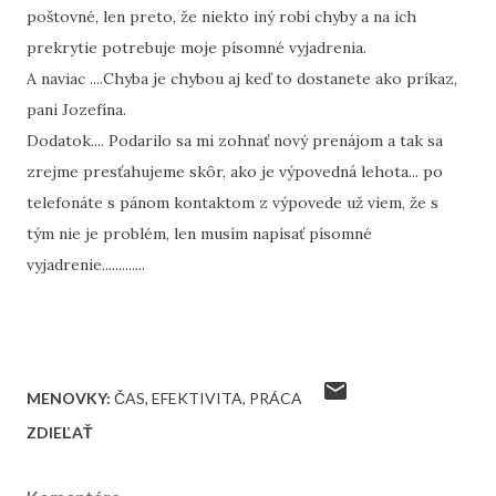
poštovné, len preto, že niekto iný robí chyby a na ich
prekrytie potrebuje moje písomné vyjadrenia.
A naviac ....Chyba je chybou aj keď to dostanete ako príkaz,
pani Jozefína.
Dodatok.... Podarilo sa mi zohnať nový prenájom a tak sa
zrejme presťahujeme skôr, ako je výpovedná lehota... po
telefonáte s pánom kontaktom z výpovede už viem, že s
tým nie je problém, len musím napísať písomné
vyjadrenie.............
MENOVKY:
ČAS
EFEKTIVITA
PRÁCA
ZDIEĽAŤ