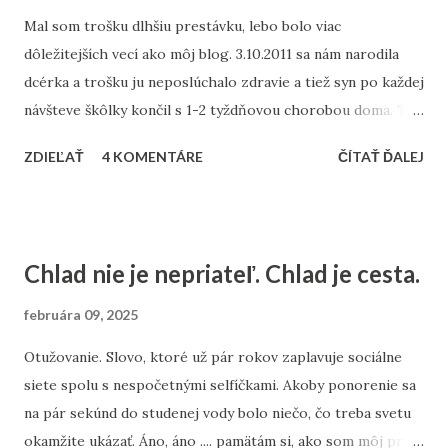
rozdelené Mobil (iOS/Android) dostáva nové modely často
Mal som trošku dlhšiu prestávku, lebo bolo viac
skôr – aj kvôli experimentom s hlasom, zvukom a
dôležitejších vecí ako môj blog. 3.10.2011 sa nám narodila
rozhraním. Webová verzia (desktop) má často mierne
dcérka a trošku ju neposlúchalo zdravie a tiež syn po každej
oneskorenie, hlavne ak nejde o platcov Pro verzie. ✅ 2.
návšteve škôlky končil s 1-2 tyždňovou chorobou doma. Tak
Rôzne modely pre rôznych používateľov Bezplatní
som hlavne šoféroval na pohotovsť, na kontrolu a tak
používatelia zatiaľ môžu GPT‑5 len „ochutnať“ — a to v
ZDIEĽAŤ
4 KOMENTÁRE
ČÍTAŤ ĎALEJ
podobne. Nakoľko už mám silný pocit, že to najhoršie je za
obmedzenom rozsahu. Plus používatelia majú...
nami, tak dáky čas investujem aj do môho blogu. V
prestávke som okrem iného dospel k záveru, že keď budem
stále začínať s lekciami angličtiny od začiatku, tak sa v
Chlad nie je nepriateľ. Chlad je cesta.
rozumnom čase neprehrabem ani ku stredu . Preto som
prestal začínať a začal som od stredu. Nenakúpil som
februára 09, 2025
tentokrát ďaľšie knihy alebo CD pre začiatočníkov, či
Otužovanie. Slovo, ktoré už pár rokov zaplavuje sociálne
mierne pokročilých, ale objednal som si z USA CD a knihy o
siete spolu s nespočetnými selfíčkami. Akoby ponorenie sa
osobnom rozvoji, predaji, managmente, marketingu atď. v
na pár sekúnd do studenej vody bolo niečo, čo treba svetu
angličtine. Ráno v aute cestou do práce počúvam po
okamžite ukázať. Áno, áno .... pamätám si, ako som môj prvý
anglicky to, čo ma zaujíma, cestou na obed zo sluchátok,